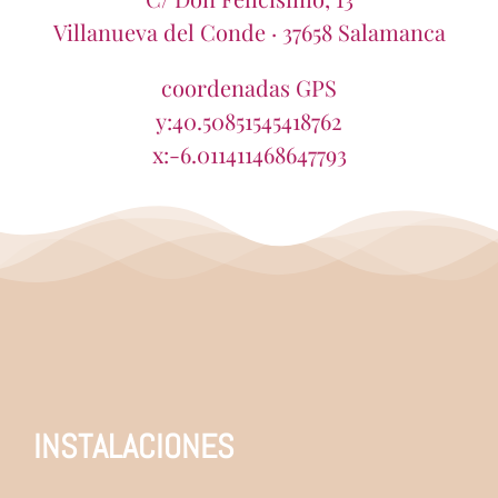
Villanueva del Conde · 37658 Salamanca
coordenadas GPS
y:40.50851545418762
x:-6.011411468647793
INSTALACIONES