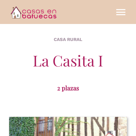
Skip
to
Tog
content
Nav
CASAS RURALES
CASA RURAL
ENTORNO
La Casita I
ACTIVIDADES
2 plazas
CÓMO LLEGAR
CONTACTAR